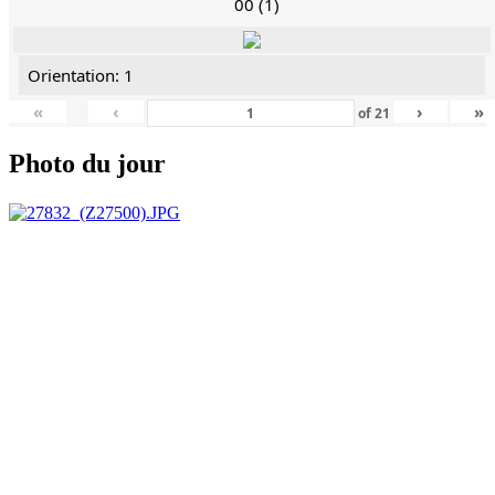
00 (1)
Orientation: 1
«
‹
›
»
of
21
Photo du jour