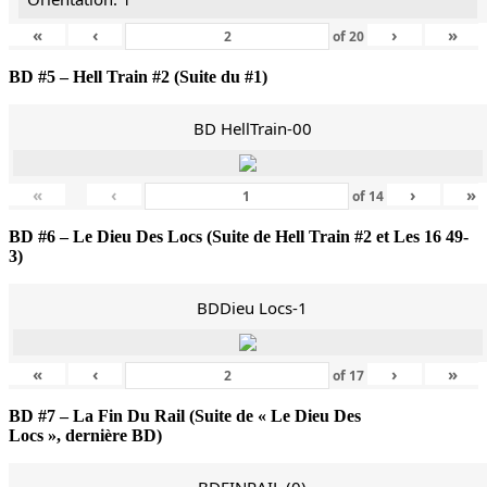
«
‹
›
»
of
20
BD #5 – Hell Train #2 (Suite du #1)
BD HellTrain-00
«
‹
›
»
of
14
BD #6 – Le Dieu Des Locs (Suite de Hell Train #2 et Les 16 49-
3)
BDDieu Locs-1
«
‹
›
»
of
17
BD #7 – La Fin Du Rail (Suite de « Le Dieu Des
Locs », dernière BD)
BDFINRAIL (0)