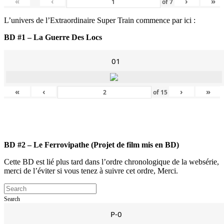
«
‹
›
»
of
7
L’univers de l’Extraordinaire Super Train commence par ici :
B
D #1 – La Guerre Des Locs
01
«
‹
›
»
of
15
BD #2 – Le Ferrovipathe (Projet de film mis en BD)
Cette BD est lié plus tard dans l’ordre chronologique de la websérie,
merci de l’éviter si vous tenez à suivre cet ordre, Merci.
Search
P-0