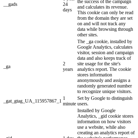
the success of the campaign
__gads
24
and calculates its revenue.
days
This cookie can only be read
from the domain they are set
on and will not track any
data while browsing through
other sites.
The _ga cookie, installed by
Google Analytics, calculates
visitor, session and campaign
data and also keeps track of
2
site usage for the site's
_ga
years
analytics report. The cookie
stores information
anonymously and assigns a
randomly generated number
to recognize unique visitors.
1
Set by Google to distinguish
_gat_gtag_UA_115957867_1
minute
users.
Installed by Google
Analytics, _gid cookie stores
information on how visitors
use a website, while also
creating an analytics report of