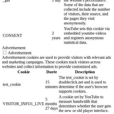
_gid
1 day
the website's performance.
Some of the data that are
collected include the number
of visitors, their source, and
the pages they visit
anonymously.
YouTube sets this cookie via
2
embedded youtube-videos
CONSENT
years
and registers anonymous
statistical data.
Advertisement
Advertisement
Advertisement cookies are used to provide visitors with relevant ads
and marketing campaigns. These cookies track visitors across
websites and collect information to provide customized ads.
Cookie
Durée
Description
The test_cookie is set by
15
doubleclick.net and is used to
test_cookie
minutes
determine if the user's browser
supports cookies.
A cookie set by YouTube to
5
measure bandwidth that
VISITOR_INFO1_LIVE
months
determines whether the user gets
27 days
the new or old player interface.