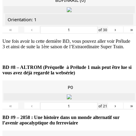
Orientation: 1
«
‹
›
»
of
30
Une fois avoir lu cette dernière BD, vous pouvez aller voir Prélude
3 et ainsi de suite la 1ère saison de l’Extraordinaire Super Train.
BD #8 – ALTROM (Préquelle à Prélude 1 mais peut être lue si
vous avez déjà regardé la websérie)
P0
«
‹
›
»
of
21
BD #9 – 2058 : Une histoire dans un monde alternatif sur
l’avenir apocalyptique du ferroviaire