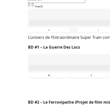
Search
«
‹
L’univers de l’Extraordinaire Super Train co
B
D #1 – La Guerre Des Locs
«
‹
BD #2 – Le Ferrovipathe (Projet de film mi