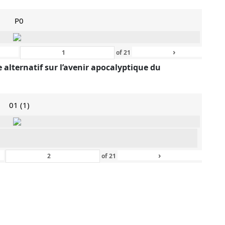
P0
›
of
21
 alternatif sur l’avenir apocalyptique du
01 (1)
›
of
21