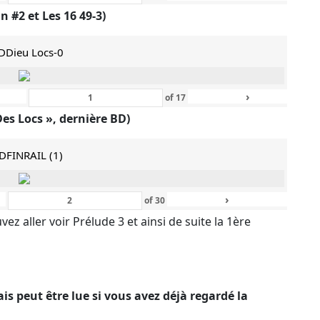
n #2 et Les 16 49-3)
DDieu Locs-0
›
of
17
Des Locs », dernière BD)
DFINRAIL (1)
›
of
30
ez aller voir Prélude 3 et ainsi de suite la 1ère
s peut être lue si vous avez déjà regardé la