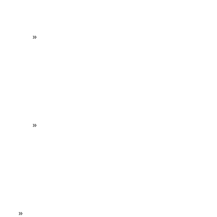
»
»
»