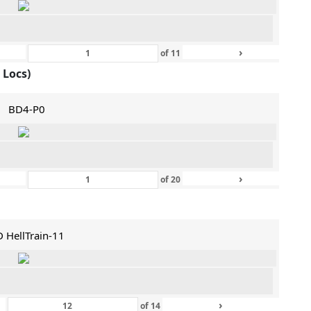
›
of
11
 Locs)
BD4-P0
›
of
20
 HellTrain-11
›
of
14