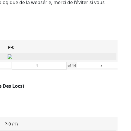
ologique de la websérie, merci de l’éviter si vous
P-0
›
of
14
e Des Locs)
P-0 (1)