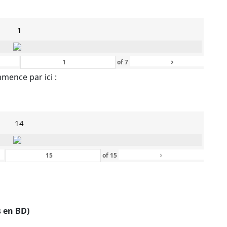
1
›
of
7
mmence par ici :
14
›
of
15
s en BD)